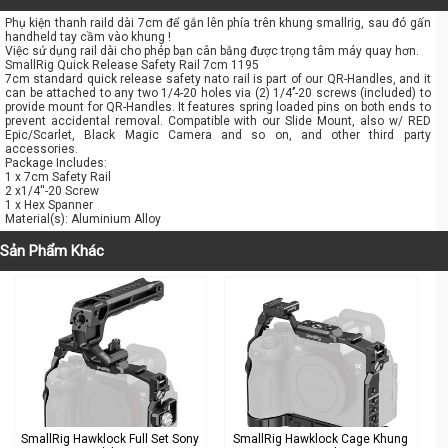
Phụ kiện thanh raild dài 7cm để gắn lên phía trên khung smallrig, sau đó gấn
handheld tay cầm vào khung !
Việc sử dụng rail dài cho phép bạn cân bằng được trọng tâm máy quay hơn.
SmallRig Quick Release Safety Rail 7cm 1195
7cm standard quick release safety nato rail is part of our QR-Handles, and it
can be attached to any two 1/4-20 holes via (2) 1/4’’-20 screws (included) to
provide mount for QR-Handles. It features spring loaded pins on both ends to
prevent accidental removal. Compatible with our Slide Mount, also w/ RED
Epic/Scarlet, Black Magic Camera and so on, and other third party
accessories.
Package Includes:
1 x 7cm Safety Rail
2 x1/4''-20 Screw
1 x Hex Spanner
Material(s): Aluminium Alloy
Sản Phẩm Khác
SmallRig Hawklock Full Set Sony
SmallRig Hawklock Cage Khung