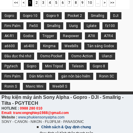
<<
<
1
2
3
4
5
6
7
8
9
10
...
>
>>
Gopro
Gopro 10
Gopro 9
Pocket 2
Smallrig
DJI
Fimi Palm
Fw50
Smallrig
Uurig
Lplate
fz100
AK-R1
Godox
Trigger
Ravpower
A7III
A7R4
a6600
a6400
Kingma
Weebills
Tản sáng Godox
Đầu đọc thẻ nhớ
Osmo Pocket
Osmo Action
Ulanzi
Pgytech
Gopro
Mini Tripod
Telesin
Gopro 8
Fimi Palm
Dán Màn Hình
gắn nón bảo hiểm
Ronin SC
Ronin S
Mavic Mini
Weebill S
Phụ kiện máy ảnh Sony Alpha - Gopro - DJI - Smallrig -
Tilta - PGYTECH
HOTLINE :
0988 280 010
Email: trancongnghiep1988@gmail.com
Website :
www.phukiensonyalpha.com
SONY - CANON - NIKON - FUJIFILM - PANASONIC
Chính sách & Quy định chung