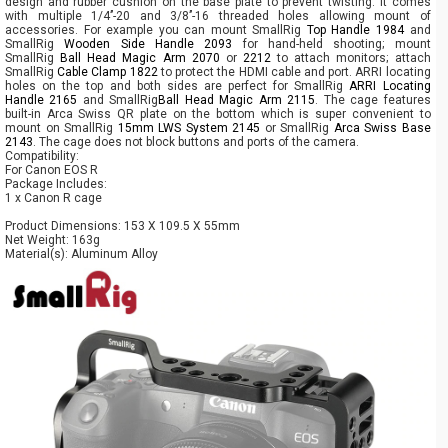
design and rubber cushion on the base plate to prevent twisting. It comes
with multiple 1/4’’-20 and 3/8’’-16 threaded holes allowing mount of
accessories. For example you can mount SmallRig
Top Handle 1984
and
SmallRig
Wooden Side Handle 2093
for hand-held shooting; mount
SmallRig
Ball Head Magic Arm 2070
or
2212
to attach monitors; attach
SmallRig
Cable Clamp 1822
to protect the HDMI cable and port. ARRI locating
holes on the top and both sides are perfect for SmallRig
ARRI Locating
Handle 2165
and SmallRig
Ball Head Magic Arm 2115
. The cage features
built-in Arca Swiss QR plate on the bottom which is super convenient to
mount on SmallRig
15mm LWS System 2145
or SmallRig
Arca Swiss Base
2143
. The cage does not block buttons and ports of the camera.
Compatibility:
For Canon EOS R
Package Includes:
1 x Canon R cage
Product Dimensions: 153 X 109.5 X 55mm
Net Weight: 163g
Material(s): Aluminum Alloy