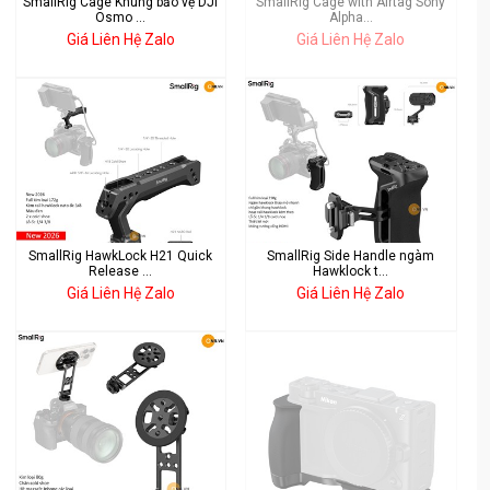
SmallRig Cage Khung bảo vệ DJI
SmallRig Cage with Airtag Sony
Osmo ...
Alpha...
Giá Liên Hệ Zalo
Giá Liên Hệ Zalo
SmallRig HawkLock H21 Quick
SmallRig Side Handle ngàm
Release ...
Hawklock t...
Giá Liên Hệ Zalo
Giá Liên Hệ Zalo