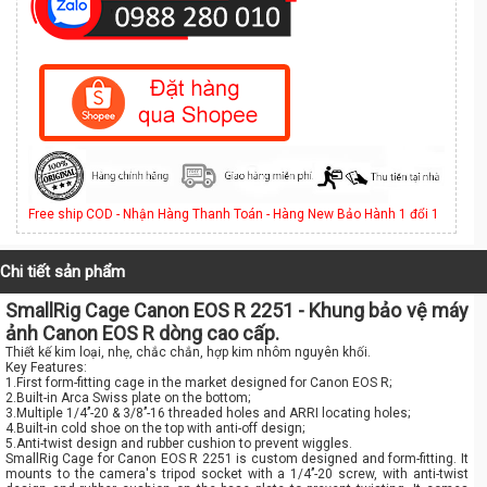
Free ship COD - Nhận Hàng Thanh Toán - Hàng New Bảo Hành 1 đổi 1
Chi tiết sản phẩm
SmallRig Cage Canon EOS R 2251 - Khung bảo vệ máy
ảnh Canon EOS R dòng cao cấp.
Thiết kế kim loại, nhẹ, chắc chắn, hợp kim nhôm nguyên khối.
Key Features:
1.First form-fitting cage in the market designed for Canon EOS R;
2.Built-in Arca Swiss plate on the bottom;
3.Multiple 1/4’’-20 & 3/8’’-16 threaded holes and ARRI locating holes;
4.Built-in cold shoe on the top with anti-off design;
5.Anti-twist design and rubber cushion to prevent wiggles.
SmallRig Cage for Canon EOS R 2251 is custom designed and form-fitting. It
mounts to the camera's tripod socket with a 1/4’’-20 screw, with anti-twist