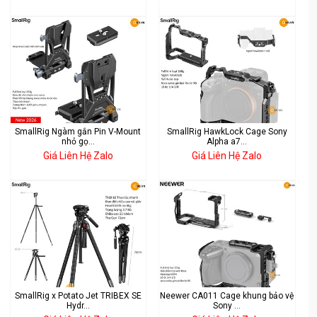
SmallRig Ngàm gắn Pin V-Mount
SmallRig HawkLock Cage Sony
nhỏ gọ...
Alpha a7...
Giá Liên Hệ Zalo
Giá Liên Hệ Zalo
SmallRig x Potato Jet TRIBEX SE
Neewer CA011 Cage khung bảo vệ
Hydr...
Sony ...