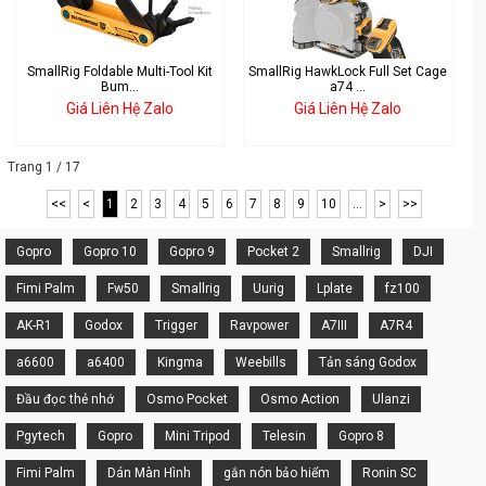
SmallRig Foldable Multi-Tool Kit
SmallRig HawkLock Full Set Cage
Bum...
a74 ...
Giá Liên Hệ Zalo
Giá Liên Hệ Zalo
Trang 1 / 17
<<
<
1
2
3
4
5
6
7
8
9
10
...
>
>>
Gopro
Gopro 10
Gopro 9
Pocket 2
Smallrig
DJI
Fimi Palm
Fw50
Smallrig
Uurig
Lplate
fz100
AK-R1
Godox
Trigger
Ravpower
A7III
A7R4
a6600
a6400
Kingma
Weebills
Tản sáng Godox
Đầu đọc thẻ nhớ
Osmo Pocket
Osmo Action
Ulanzi
Pgytech
Gopro
Mini Tripod
Telesin
Gopro 8
Fimi Palm
Dán Màn Hình
gắn nón bảo hiểm
Ronin SC