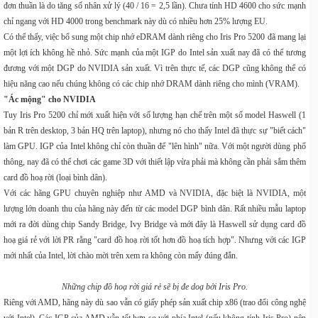
đơn thuần là do tăng số nhân xử lý (40 / 16 = 2,5 lần). Chưa tính HD 4600 cho sức mạnh
chỉ ngang với HD 4000 trong benchmark này dù có nhiều hơn 25% lượng EU.
Có thể thấy, việc bổ sung một chip nhớ eDRAM dành riêng cho Iris Pro 5200 đã mang lại
một lợi ích không hề nhỏ. Sức mạnh của một IGP do Intel sản xuất nay đã có thể tương
đương với một DGP do NVIDIA sản xuất. Vì trên thực tế, các DGP cũng không thể có
hiệu năng cao nếu chúng không có các chip nhớ DRAM dành riêng cho mình (VRAM).
"Ác mộng" cho NVIDIA
Tuy Iris Pro 5200 chỉ mới xuất hiện với số lượng hạn chế trên một số model Haswell (1
bản R trên desktop, 3 bản HQ trên laptop), nhưng nó cho thấy Intel đã thực sự "biết cách"
làm GPU. IGP của Intel không chỉ còn thuần để "lên hình" nữa. Với một người dùng phổ
thông, nay đã có thể chơi các game 3D với thiết lập vừa phải mà không cần phải sắm thêm
card đồ hoạ rời (loại bình dân).
Với các hãng GPU chuyên nghiệp như AMD và NVIDIA, đặc biệt là NVIDIA, một
lượng lớn doanh thu của hãng này đến từ các model DGP bình dân. Rất nhiều mẫu laptop
mới ra đời dùng chip Sandy Bridge, Ivy Bridge và mới đây là Haswell sử dụng card đồ
hoạ giá rẻ với lời PR rằng "card đồ hoạ rời tốt hơn đồ hoạ tích hợp". Nhưng với các IGP
mới nhất của Intel, lời chào mời trên xem ra không còn mấy đúng đắn.
Những chip đồ hoạ rời giá rẻ sẽ bị đe doạ bởi Iris Pro.
Riêng với AMD, hãng này dù sao vẫn có giấy phép sản xuất chip x86 (trao đổi công nghệ