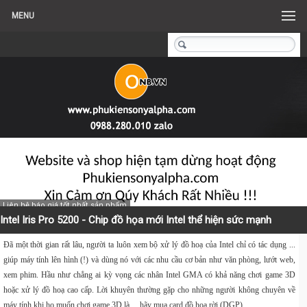
MENU
Liên hệ báo giá tốt nhất sản phẩm
Intel Iris Pro 5200 - Chip đồ họa mới Intel thể hiện sức mạnh
Đã một thời gian rất lâu, người ta luôn xem bộ xử lý đồ hoạ của Intel chỉ có tác dụng ...
giúp máy tính lên hình (!) và dùng nó với các nhu cầu cơ bản như văn phòng, lướt web,
xem phim. Hầu như chẳng ai kỳ vọng các nhân Intel GMA có khả năng chơi game 3D
hoặc xử lý đồ hoạ cao cấp. Lời khuyên thường gặp cho những người không chuyên về
máy tính khi họ muốn chơi game 3D là ... hãy mua card đồ hoạ rời (DGP).