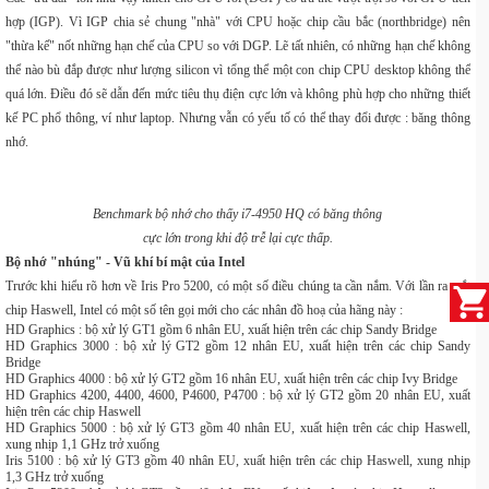
hợp (IGP). Vì IGP chia sẻ chung "nhà" với CPU hoặc chip cầu bắc (northbridge) nên
"thừa kế" nốt những hạn chế của CPU so với DGP. Lẽ tất nhiên, có những hạn chế không
thể nào bù đắp được như lượng silicon vì tổng thể một con chip CPU desktop không thể
quá lớn. Điều đó sẽ dẫn đến mức tiêu thụ điện cực lớn và không phù hợp cho những thiết
kế PC phổ thông, ví như laptop. Nhưng vẫn có yếu tố có thể thay đổi được : băng thông
nhớ.
Benchmark bộ nhớ cho thấy i7-4950 HQ có băng thông
cực lớn trong khi độ trễ lại cực thấp.
Bộ nhớ "nhúng" - Vũ khí bí mật của Intel
Trước khi hiểu rõ hơn về Iris Pro 5200, có một số điều chúng ta cần nắm. Với lần ra mắt
chip Haswell, Intel có một số tên gọi mới cho các nhân đồ hoạ của hãng này :
HD Graphics : bộ xử lý GT1 gồm 6 nhân EU, xuất hiện trên các chip Sandy Bridge
HD Graphics 3000 : bộ xử lý GT2 gồm 12 nhân EU, xuất hiện trên các chip Sandy
Bridge
HD Graphics 4000 : bộ xử lý GT2 gồm 16 nhân EU, xuất hiện trên các chip Ivy Bridge
HD Graphics 4200, 4400, 4600, P4600, P4700 : bộ xử lý GT2 gồm 20 nhân EU, xuất
hiện trên các chip Haswell
HD Graphics 5000 : bộ xử lý GT3 gồm 40 nhân EU, xuất hiện trên các chip Haswell,
xung nhịp 1,1 GHz trở xuống
Iris 5100 : bộ xử lý GT3 gồm 40 nhân EU, xuất hiện trên các chip Haswell, xung nhịp
1,3 GHz trở xuống