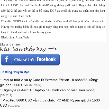
với Intel). Các IGP của AMD vẫn tốt hơn so với phía Intel (nếu không tính Iris Pro) nên
kể cả khi IGP của Intel đủ tốt, thì AMD cũng không phải quá lo lắng vì bản thân hãng
x86 thứ 2 thế giới vẫn có thể từ bỏ mảng DGP giá rẻ để tập trung cải thiện hơn nữa hiệu
năng IGP của chính mình.
Dĩ nhiên NVIDIA vẫn có nhiều lợi nhuận từ dòng card đồ hoạ phổ thông và cao cấp.
Nhưng với miếng bánh đồ hoạ giá rẻ ngày càng thu hẹp, mối lo ngại từ các cổ đông sẽ
tăng lên khi doanh số GeForce bị suy giảm.
Black Lion | AnandTech
Like and share:
Tin Cùng Chuyên Mục
Intel ra mắt vi xử lý Core i9 Extreme Edition 18 nhân/36 luồng:
giá gần 2000 USD
(6/1/2017)
Gigabyte ra Aero 15: laptop cấu hình cao có viền siêu mỏng
(5/5/2017)
Mac Pro 5660 USD vẫn thua chiếc PC AMD Ryzen giá chỉ 1530
USD
(4/11/2017)