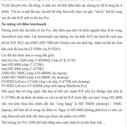
Và lời khuyên trên vẫn đúng, ít nhất cho tới thời điểm hiện tại, nhưng nó đã bị lung lay ít
nhiều. Với sự ra mắt lần này của thế hệ chip Haswell, Intel còn gây "shock" khi bổ sung
vào đó một IGP mới có tên Iris Pro.
Ấn tượng với điểm benchmark
Nhưng trước khi tìm hiểu về Iris Pro, hãy điểm qua một vài kiểm nghiệm thực tế do trang
AnandTech
thực hiện. Các benchmark này không chỉ cho thấy IGP của Intel đã vượt qua
thế hệ IGP 2012 của AMD (HD 7000 trên Trinity) mà còn đuổi kịp, thậm chí đôi lúc hơn
hẳn card đồ hoạ rời GT 650M của NVIDIA.
Các đối thủ được đưa ra vòng đấu gồm :
Intel Iris Pro 5200 (chip i7-4950HQ 2 bản 47 & 55 W)
Intel HD 4000 (chip i7-3770K)
Intel HD 4600 (chip i7-4770K)
AMD HD 7660G (chip A10-4600M cho laptop)
AMD HD 7660D (chip A10-5800K cho desktop)
NVIDID GeForce GT 640 (chạy với chip i7-4770K trên desktop)
NVIDID GeForce GT 6500M (chạy trên laptop MacBook Pro)
Nếu quan tâm về công nghệ, hẳn bạn sẽ biết sức mạnh IGP trên Ivy Bridge (đại diện là
i7-3770K) đã cải thiện rất nhiều so với các thế hệ IGP trước đấy của Intel. Song HD 4000
vẫn còn kém thua khá nhiều đối thủ "cùng hạng" là HD 7660D (desktop) / 7660G
(laptop), thể hiện rất rõ trong các điểm số. Ngay cả HD 4600 (không phải Iris) có trên các
chip Haswell mới nhất vẫn chưa qua được sản phẩm của AMD.
Thế nhưng Iris Pro 5200 (thể hiện bằng màu xanh nhạt) là cả một khác biệt ...