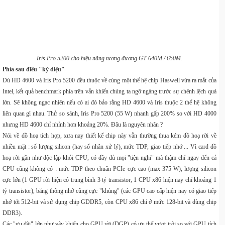
Iris Pro 5200 cho hiệu năng tương đương GT 640M / 650M.
Phía sau điều "kỳ diệu"
Dù HD 4600 và Iris Pro 5200 đều thuộc về cùng một thế hệ chip Haswell vừa ra mắt của
Intel, kết quả benchmark phía trên vẫn khiến chúng ta ngỡ ngàng trước sự chênh lệch quá
lớn. Sẽ không ngạc nhiên nếu có ai đó bảo rằng HD 4600 và Iris thuộc 2 thế hệ không
liên quan gì nhau. Thử so sánh, Iris Pro 5200 (55 W) nhanh gấp 200% so với HD 4000
nhưng HD 4600 chỉ nhỉnh hơn khoảng 20%. Đâu là nguyên nhân ?
Nói về đồ hoạ tích hợp, xưa nay thiết kế chip này vẫn thường thua kém đồ hoạ rời về
nhiều mặt : số lượng silicon (hay số nhân xử lý), mức TDP, giao tiếp nhớ ... Vì card đồ
hoạ rời gần như độc lập khỏi CPU, có đầy đủ mọi "tiện nghi" mà thậm chí ngay đến cả
CPU cũng không có : mức TDP theo chuẩn PCIe cực cao (max 375 W), lượng silicon
cực lớn (1 GPU rời hiện có trung bình 3 tỷ transistor, 1 CPU x86 hiện nay chỉ khoảng 1
tỷ transistor), băng thông nhớ cũng cực "khủng" (các GPU cao cấp hiện nay có giao tiếp
nhớ tới 512-bit và sử dụng chip GDDR5, còn CPU x86 chỉ ở mức 128-bit và dùng chip
DDR3).
Các "ưu đãi" lớn như vậy khiến cho GPU rời (DGP) có ưu thế vượt trội so với GPU tích