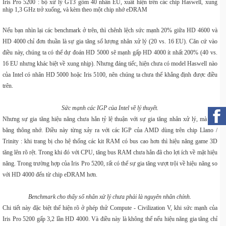
Iris Pro 5200 : bộ xử lý GT3 gồm 40 nhân EU, xuất hiện trên các chip Haswell, xung
nhịp 1,3 GHz trở xuống, và kèm theo một chip nhớ eDRAM
Nếu bạn nhìn lại các benchmark ở trên, thì chênh lệch sức mạnh 20% giữa HD 4600 và
HD 4000 chỉ đơn thuần là sự gia tăng số lượng nhân xử lý (20 vs. 16 EU). Căn cứ vào
điều này, chúng ta có thể dự đoán HD 5000 sẽ mạnh gấp HD 4000 ít nhất 200% (40 vs.
16 EU nhưng khác biệt về xung nhịp). Nhưng đáng tiếc, hiện chưa có model Haswell nào
của Intel có nhân HD 5000 hoặc Iris 5100, nên chúng ta chưa thể khẳng định được điều
trên.
Sức mạnh các IGP của Intel về lý thuyết.
Nhưng sự gia tăng hiệu năng chưa hẳn tỷ lệ thuận với sự gia tăng nhân xử lý, mà l&`
băng thông nhớ. Điều này từng xảy ra với các IGP của AMD dùng trên chip Llano /
Trinity : khi trang bị cho hệ thống các kit RAM có bus cao hơn thì hiệu năng game 3D
tăng lên rõ rệt. Trong khi đó với CPU, tăng bus RAM chưa hẳn đã cho lợi ích về mặt hiệu
năng. Trong trường hợp của Iris Pro 5200, rất có thể sự gia tăng vượt trội về hiệu năng so
với HD 4000 đến từ chip eDRAM hơn.
Benchmark cho thấy số nhân xử lý chưa phải là nguyên nhân chính.
Chi tiết này đặc biệt thể hiện rõ ở phép thử Compute - Civilization V, khi sức mạnh của
Iris Pro 5200 gấp 3,2 lần HD 4000. Và điều này là không thể nếu hiệu năng gia tăng chỉ