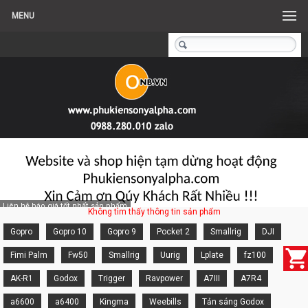
MENU
Liên hệ báo giá tốt nhất sản phẩm
Không tìm thấy thông tin sản phẩm
Gopro
Gopro 10
Gopro 9
Pocket 2
Smallrig
DJI
Fimi Palm
Fw50
Smallrig
Uurig
Lplate
fz100
AK-R1
Godox
Trigger
Ravpower
A7III
A7R4
a6600
a6400
Kingma
Weebills
Tản sáng Godox