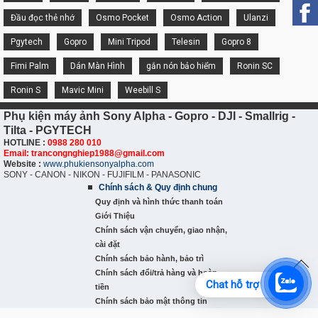
Đầu đọc thẻ nhớ
Osmo Pocket
Osmo Action
Ulanzi
Pgytech
Gopro
Mini Tripod
Telesin
Gopro 8
Fimi Palm
Dán Màn Hình
gắn nón bảo hiểm
Ronin SC
Ronin S
Mavic Mini
Weebill S
Phụ kiện máy ảnh Sony Alpha - Gopro - DJI - Smallrig -
Tilta - PGYTECH
HOTLINE :
0988 280 010
Email: trancongnghiep1988@gmail.com
Website :
www.phukiensonyalpha.com
SONY - CANON - NIKON - FUJIFILM - PANASONIC
Chính sách & Quy định chung
Quy định và hình thức thanh toán
Giới Thiệu
Chính sách vận chuyển, giao nhận,
cài đặt
Chính sách bảo hành, bảo trì
Chính sách đổi/trả hàng và hoàn
Chat hỗ trợ
tiền
Chính sách bảo mật thông tin